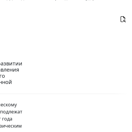
развитии
авления
го
онной
ческому
 подлежат
 года
изическим