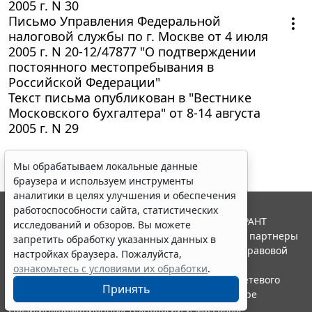
2005 г. N 30
Письмо Управления Федеральной
налоговой службы по г. Москве от 4 июля
2005 г. N 20-12/47877 "О подтверждении
постоянного местопребывания в
Российской Федерации"
Текст письма опубликован в "Вестнике
Московского бухгалтера" от 8-14 августа
2005 г. N 29
Мы обрабатываем локальные данные
браузера и используем инструменты
аналитики в целях улучшения и обеспечения
работоспособности сайта, статистических
© ООО "НПП "ГАРАНТ-СЕРВИС", 2026. Система ГАРАНТ
исследований и обзоров. Вы можете
выпускается с 1990 года. Компания "Гарант" и ее партнеры
запретить обработку указанных данных в
являются участниками Российской ассоциации правовой
настройках браузера. Пожалуйста,
информации ГАРАНТ.
ознакомьтесь с условиями их обработки
.
Портал ГАРАНТ.РУ зарегистрирован в качестве сетевого
Принять
издания Федеральной службой по надзору в сфере
связи,информационных технологий и массовых