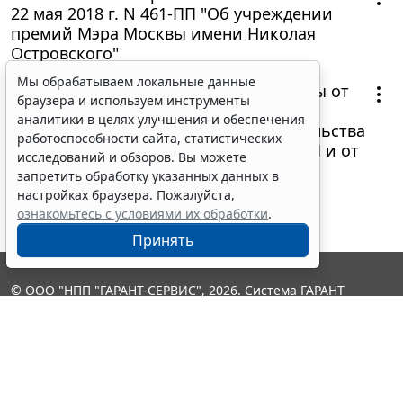
22 мая 2018 г. N 461-ПП "Об учреждении
премий Мэра Москвы имени Николая
Островского"
1 июня 2018
Мы обрабатываем локальные данные
Постановление Правительства Москвы от
браузера и используем инструменты
24 мая 2018 г. N 485-ПП "О внесении
аналитики в целях улучшения и обеспечения
изменений в постановления Правительства
работоспособности сайта, статистических
Москвы от 26 декабря 2012 г. N 849-ПП и от
исследований и обзоров. Вы можете
30 сентября 2015 г. N 632-ПП"
запретить обработку указанных данных в
настройках браузера. Пожалуйста,
ознакомьтесь с условиями их обработки
.
Принять
© ООО "НПП "ГАРАНТ-СЕРВИС", 2026. Система ГАРАНТ
выпускается с 1990 года. Компания "Гарант" и ее партнеры
являются участниками Российской ассоциации правовой
информации ГАРАНТ.
Контакты
8-800-200-88-88