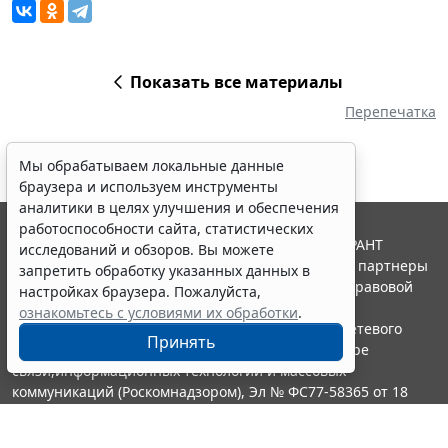
Показать все материалы
Перепечатка
Мы обрабатываем локальные данные
браузера и используем инструменты
аналитики в целях улучшения и обеспечения
работоспособности сайта, статистических
© ООО "НПП "ГАРАНТ-СЕРВИС", 2026. Система ГАРАНТ
исследований и обзоров. Вы можете
выпускается с 1990 года. Компания "Гарант" и ее партнеры
запретить обработку указанных данных в
являются участниками Российской ассоциации правовой
настройках браузера. Пожалуйста,
информации ГАРАНТ.
ознакомьтесь с условиями их обработки
.
Портал ГАРАНТ.РУ зарегистрирован в качестве сетевого
Принять
издания Федеральной службой по надзору в сфере
связи,информационных технологий и массовых
коммуникаций (Роскомнадзором), Эл № ФС77-58365 от 18
июня 2014 года.
16+