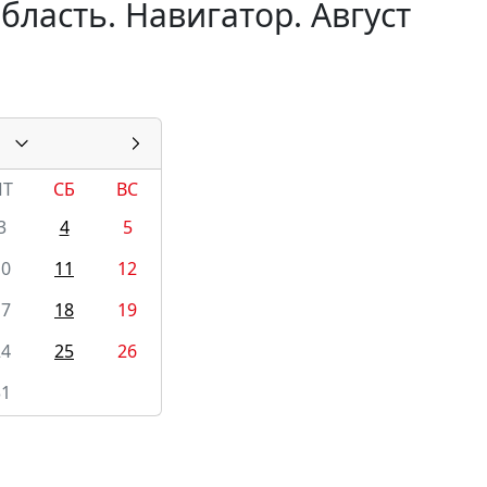
бласть. Навигатор. Август
ПТ
СБ
ВС
3
4
5
10
11
12
17
18
19
24
25
26
31