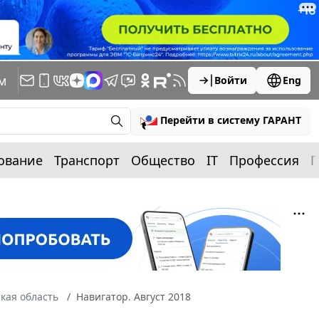
м
Войти
Eng
Перейти в систему ГАРАНТ
ование
Транспорт
Общество
IT
Профессия
П
кая область
Навигатор. Август 2018