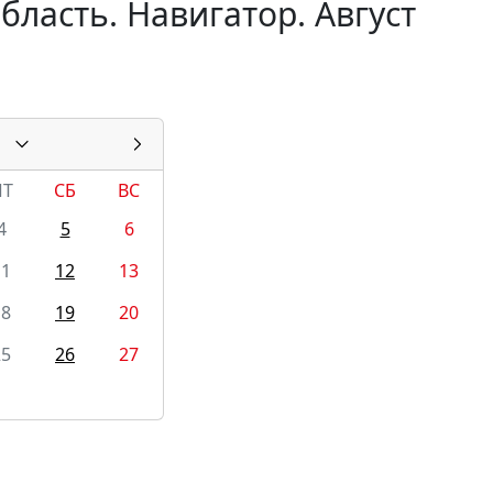
бласть. Навигатор. Август
ПТ
СБ
ВС
4
5
6
11
12
13
18
19
20
25
26
27