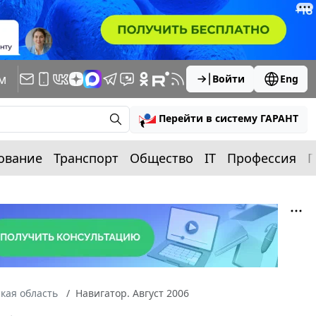
м
Войти
Eng
Перейти в систему ГАРАНТ
ование
Транспорт
Общество
IT
Профессия
П
кая область
Навигатор. Август 2006