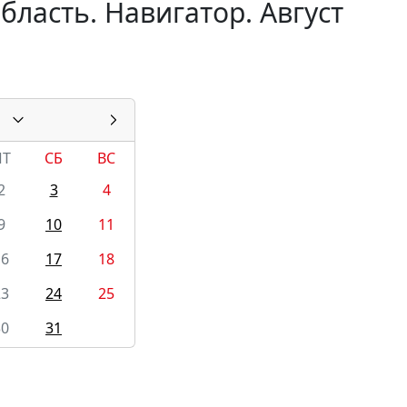
бласть. Навигатор. Август
ПТ
СБ
ВС
2
3
4
9
10
11
16
17
18
23
24
25
30
31