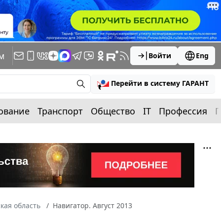
м
Войти
Eng
Перейти в систему ГАРАНТ
ование
Транспорт
Общество
IT
Профессия
П
кая область
Навигатор. Август 2013