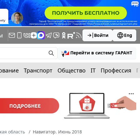
м
Войти
Eng
Перейти в систему ГАРАНТ
ование
Транспорт
Общество
IT
Профессия
П
кая область
Навигатор. Июнь 2018