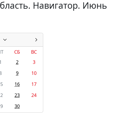
бласть. Навигатор. Июнь
ПТ
СБ
ВС
1
2
3
8
9
10
15
16
17
22
23
24
29
30