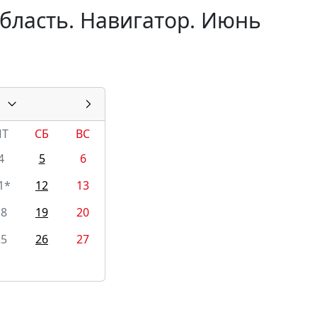
бласть. Навигатор. Июнь
ПТ
СБ
ВС
4
5
6
1*
12
13
18
19
20
25
26
27