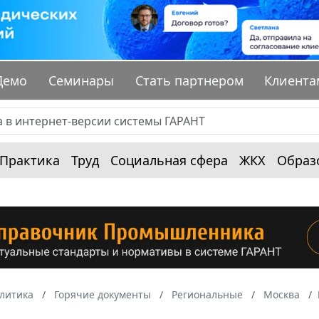
Демо
Семинары
Стать партнером
Клиента
Практика
Труд
Социальная сфера
ЖКХ
Образ
алитика
Горячие документы
Региональные
Москва