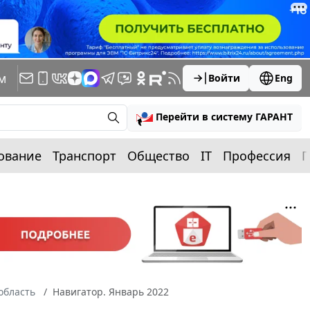
м
Войти
Eng
Перейти в систему ГАРАНТ
ование
Транспорт
Общество
IT
Профессия
П
область
Навигатор. Январь 2022