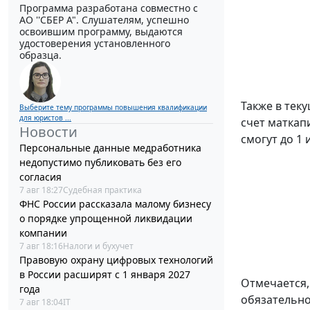
Программа разработана совместно с
АО ''СБЕР А". Слушателям, успешно
освоившим программу, выдаются
удостоверения установленного
образца.
Также в тек
Выберите тему программы повышения квалификации
для юристов ...
счет маткап
Новости
смогут до 1 
Персональные данные медработника
недопустимо публиковать без его
согласия
7 авг 18:27
Судебная практика
ФНС России рассказала малому бизнесу
о порядке упрощенной ликвидации
компании
7 авг 18:16
Налоги и бухучет
Правовую охрану цифровых технологий
в России расширят с 1 января 2027
Отмечается,
года
обязательно
7 авг 18:04
IT