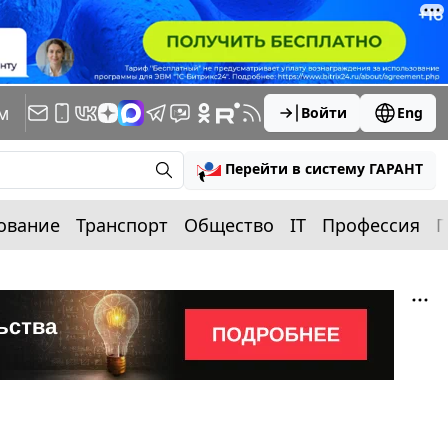
м
Войти
Eng
Перейти в систему ГАРАНТ
ование
Транспорт
Общество
IT
Профессия
П