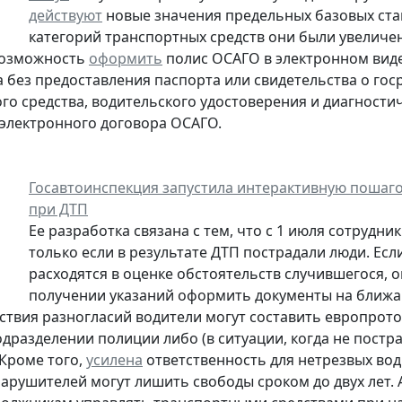
действуют
новые значения предельных базовых ста
категорий транспортных средств они были увеличен
возможность
оформить
полис ОСАГО в электронном виде
 без предоставления паспорта или свидетельства о гос
го средства, водительского удостоверения и диагности
электронного договора ОСАГО.
Госавтоинспекция запустила интерактивную пошаг
при ДТП
Ее разработка связана с тем, что с 1 июля сотрудн
только если в результате ДТП пострадали люди. Ес
расходятся в оценке обстоятельств случившегося, 
получении указаний оформить документы на ближа
тствия разногласий водители могут составить европро
одразделении полиции либо (в ситуации, когда не пост
Кроме того,
усилена
ответственность для нетрезвых вод
арушителей могут лишить свободы сроком до двух лет. 