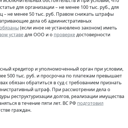
 исключительных обстоятельств и при условии, что
тье для организации – не менее 100 тыс. руб., для
иц – не менее 50 тыс. руб. Правом снижать штрафы
сматривающие дела об административных
 обязаны
(если иное не установлено законом) иметь
вом уставе
для ООО и о
проверке
достоверности
сный кредитор и уполномоченный орган при условии,
ее 500 тыс. руб. и просрочка по платежам превышает
твах обязан обратиться в суд с требованием признать
министративный штраф. При рассмотрении дела о
дуры реструктуризации долгов, реализации имущества
няться в течение пяти лет. ВС РФ
подготовил
стве граждан.