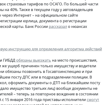
вок страховых тарифов по ОСАГО. По большей части
ы на 40%. Также в текущем году у автовладельцев
 через Интернет – на официальном сайте
регистрации юрлица, документа о регистрации
ческой карты. Банк России
рассказал
о нюансах
овую инструкцию для определения алгоритма действий
ики ГИБДД
обязаны выезжать
на место происшествия,
ли же ущерб причинен только имуществу и водители
они обязаны позвонить в Госавтоинспекцию и при
йшем посту ДПС или в подразделении полиции. В
токол, оформить документы о ДТП на ближайшем посту
радало имущество третьих лиц) вообще документы не
ителей – теперь за повторное вождение в состоянии
А с 15 января 2016 года приставы-исполнители
смогут