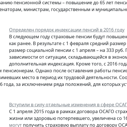
нию пенсионной системы – повышение до 65 лет пенси
сенаторам, министрам, государственным и муниципаль
Определен порядок индексации пенсий в 2016 году
В следующем году страховые пенсии будут повышен
как ранее. В результате с 1 февраля средний размер
размер социальной пенсии с 1 апреля – на 333 руб. 
зависимости от ситуации, складывающейся в эконо
дополнительная индексация. Кроме того, с 2016 го
пенсионерам. Однако после оставления работы пенсио
 имевших место в период их трудовой деятельности. Со
16 года, за исключением ряда положений, для которых у
Вступили в силу отдельные изменения в сфере ОСА
С 1 апреля 2015 года в рамках договора ОСАГО стр
жизни или здоровью потерпевшего, увеличена со 160
могут
получить страховую выплату по договору ОСА