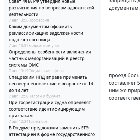
запрещать д
Совет ФПА РФ утвердил новые
документам.
разъяснения по вопросам адвокатской
деятельности
7 авг 13:56
Профессия
Каким документом оформить
реклассификацию задолженности
подотчетного лица
7 авг 13:37
Бюджетный учет
Определены особенности включения
частных медорганизаций в реестр
системы ОМС
7 авг 13:19
Социальная сфера
проезд боль
Спецрежим НПД вправе применять
составляет 
несовершеннолетние в возрасте от 14
ним же прир
до 18 лет
7 авг 12:58
Налоги и бухучет
соответстве
При госрегистрации судна определят
соответствие идентифицирующим
признакам
7 авг 12:34
Транспорт
В Госдуме предложили заменить ЕГЭ
аттестацией в форме государственного