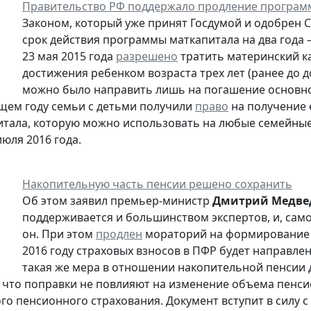
Правительство РФ поддержало продление програм
Законом, который уже принят Госдумой и одобрен 
срок действия программы маткапитала на два года –
23 мая 2015 года
разрешено
тратить материнский к
достижения ребенком возраста трех лет (ранее до 
можно было направить лишь на погашение основног
ущем году семьи с детьми получили
право
на получение 
итала, которую можно использовать на любые семейны
июля 2016 года.
Накопительную часть пенсии решено сохранить
Об этом заявил премьер-министр
Дмитрий Медве
поддерживается и большинством экспертов, и, само
он. При этом
продлен
мораторий на формирование 
2016 году страховых взносов в ПФР будет направл
такая же мера в отношении накопительной пенсии д
 что поправки не повлияют на изменение объема пенси
го пенсионного страхования. Документ вступит в силу с 