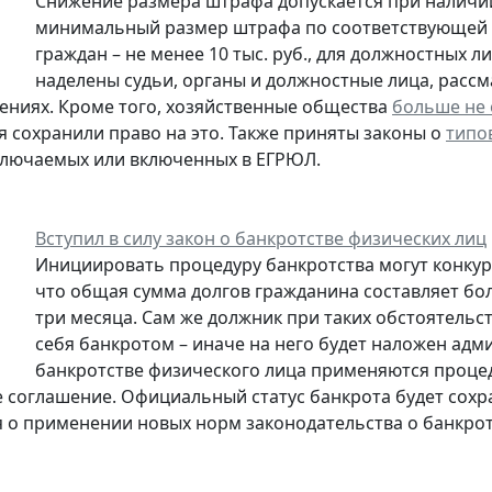
Снижение размера штрафа допускается при наличии
минимальный размер штрафа по соответствующей ста
граждан – не менее 10 тыс. руб., для должностных л
наделены судьи, органы и должностные лица, рас
ниях. Кроме того, хозяйственные общества
больше не
тя сохранили право на это. Также приняты законы о
типо
ключаемых или включенных в ЕГРЮЛ.
Вступил в силу закон о банкротстве физических лиц
Инициировать процедуру банкротства могут конкур
что общая сумма долгов гражданина составляет бол
три месяца. Сам же должник при таких обстоятельс
себя банкротом – иначе на него будет наложен ад
банкротстве физического лица применяются проце
 соглашение. Официальный статус банкрота будет сохра
 о применении новых норм законодательства о банкрот