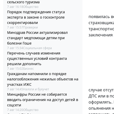
сельского туризма
7 авг 16:18
Общество
Порядок подтверждения статуса
появилась 
эксперта в законе о госконтроле
страховщика
скорректировали
7 авг 15:57
Проверки
транспортно
Минздрав России актуализировал
заключения 
стандарт медпомощи детям при
болезни Гоше
7 авг 15:34
Социальная сфера
Перечень случаев изменения
существенных условий контракта
решили дополнить
7 авг 15:02
Бизнес
Гражданам напомнили о порядке
налогообложения нежилых объектов на
участках ИЖС
7 авг 14:45
Налоги и бухучет
случае отсу
Минцифры России не собирается
ДПС или в п
вводить ограничения на доступ детей в
оформлять. 
соцсети
опьянения н
7 авг 14:20
Общество