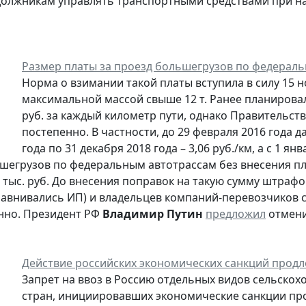
олжникам управлять транспортными средствами при н
Размер платы за проезд большегрузов по федерал
Норма о взимании такой платы вступила в силу 15 
максимальной массой свыше 12 т. Ранее планировало
руб. за каждый километр пути, однако Правительст
постепенно. В частности, до 29 февраля 2016 года да
года по 31 декабря 2018 года – 3,06 руб./км, а с 1 ян
шегрузов по федеральным автотрассам без внесения пла
5 тыс. руб. До внесения поправок на такую сумму штрафо
авнивались ИП) и владельцев компаний-перевозчиков сан
нно. Президент РФ
Владимир Путин
предложил
отмени
Действие российских экономических санкций продл
Запрет на ввоз в Россию отдельных видов сельскох
стран, инициировавших экономические санкции про