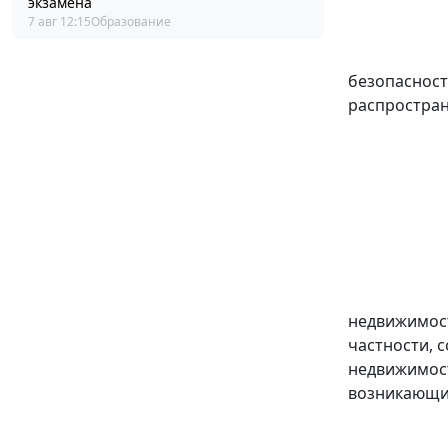
экзамена
7 авг 12:15
Образование
безопасност
распростран
недвижимост
частности, 
недвижимост
возникающих