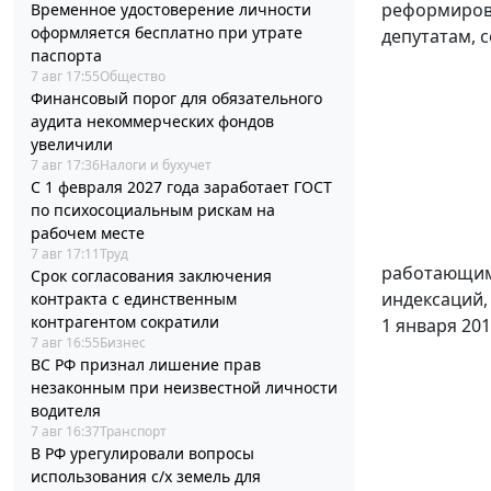
реформирова
Временное удостоверение личности
оформляется бесплатно при утрате
депутатам, 
паспорта
7 авг 17:55
Общество
Финансовый порог для обязательного
аудита некоммерческих фондов
увеличили
7 авг 17:36
Налоги и бухучет
С 1 февраля 2027 года заработает ГОСТ
по психосоциальным рискам на
рабочем месте
7 авг 17:11
Труд
работающим 
Срок согласования заключения
индексаций,
контракта с единственным
контрагентом сократили
1 января 20
7 авг 16:55
Бизнес
ВС РФ признал лишение прав
незаконным при неизвестной личности
водителя
7 авг 16:37
Транспорт
В РФ урегулировали вопросы
использования с/х земель для