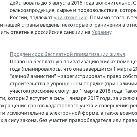
действовать до 5 августа 2016 года включительно. 
сельхозпродукция, сырье и продовольствие, котор
России, подлежат
уничтожению
. Помимо этого, в 
и нашей страны введены некоторые ограничения в от
ить ответные российские санкции на
Украину
.
Продлен срок бесплатной приватизации жилья
Право на бесплатную приватизацию жилых помещени
года (планировалось, что она завершится 1 марта 
"дачной амнистии" – зарегистрировать право собс
строительства в упрощенном порядке (при наличи
участок) россияне смогут до 1 марта 2018 года. Так
и, который вступит в силу 1 января 2017 года, за искл
сокращение сроков кадастрового учета и совершения ре
и исключительно в электронной форме, а также возмо
 в силу закона, без участия правообладателя или прав