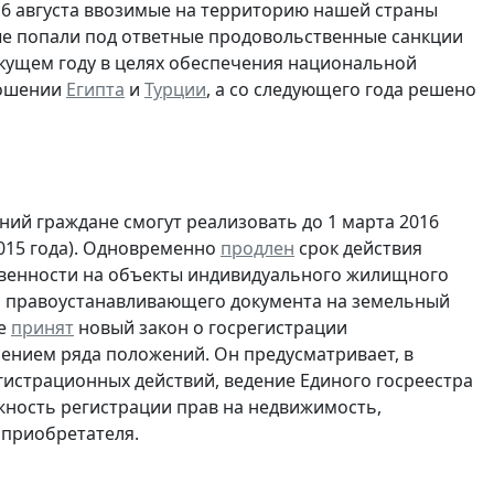
С 6 августа ввозимые на территорию нашей страны
ые попали под ответные продовольственные санкции
текущем году в целях обеспечения национальной
ношении
Египта
и
Турции
, а со следующего года решено
й граждане смогут реализовать до 1 марта 2016
2015 года). Одновременно
продлен
срок действия
твенности на объекты индивидуального жилищного
и правоустанавливающего документа на земельный
же
принят
новый закон о госрегистрации
ючением ряда положений. Он предусматривает, в
гистрационных действий, ведение Единого госреестра
жность регистрации прав на недвижимость,
оприобретателя.