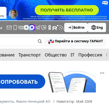
м
Войти
Eng
Перейти в систему ГАРАНТ
ование
Транспорт
Общество
IT
Профессия
П
окументы. Ямало-Ненецкий АО
Навигатор. Май 2008