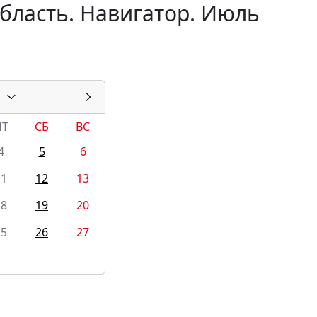
бласть. Навигатор. Июль
ПТ
СБ
ВС
4
5
6
11
12
13
18
19
20
25
26
27