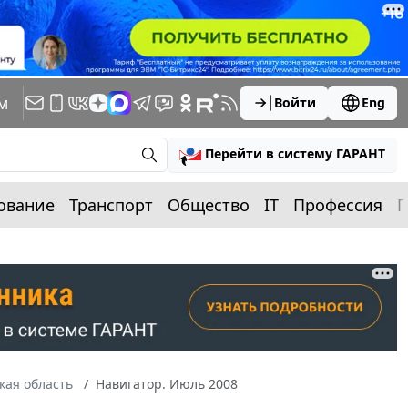
м
Войти
Eng
Перейти в систему ГАРАНТ
ование
Транспорт
Общество
IT
Профессия
П
кая область
Навигатор. Июль 2008