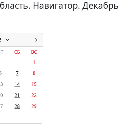
бласть. Навигатор. Декабрь
2
ПТ
СБ
ВС
1
6
7
8
13
14
15
20
21
22
27
28
29