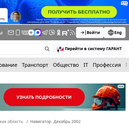
м
Войти
Eng
Перейти в систему ГАРАНТ
ование
Транспорт
Общество
IT
Профессия
П
кая область
Навигатор. Декабрь 2002