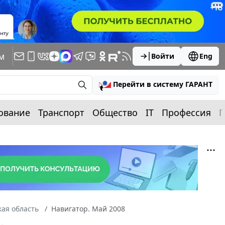
м
Войти
Eng
Перейти в систему ГАРАНТ
ование
Транспорт
Общество
IT
Профессия
П
ая область
Навигатор. Май 2008