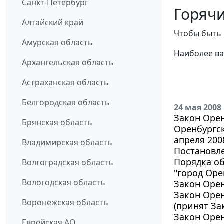
Санкт-Петербург
Горячи
Алтайский край
Чтобы быть 
Амурская область
Наиболее ва
Архангельская область
Астраханская область
Белгородская область
24 мая 2008
Закон Орен
Брянская область
Оренбургс
апреля 2008
Владимирская область
Постановле
Порядка о
Волгоградская область
"город Оре
Вологодская область
Закон Орен
Закон Оре
Воронежская область
(принят За
Закон Орен
Еврейская АО