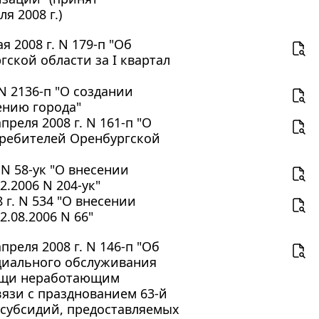
 2008 г.)
 2008 г. N 179-п "Об
кой области за I квартал
N 2136-п "О создании
ению города"
реля 2008 г. N 161-п "О
требителей Оренбургской
 N 58-ук "О внесении
.2006 N 204-ук"
 г. N 534 "О внесении
.08.2006 N 66"
реля 2008 г. N 146-п "Об
циального обслуживания
ощи неработающим
язи с празднованием 63-й
 субсидий, предоставляемых