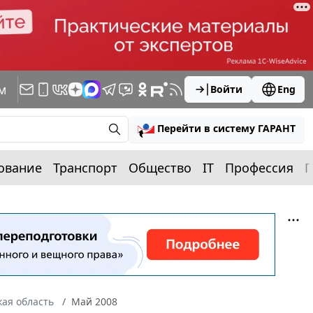
м
Войти
Eng
Перейти в систему ГАРАНТ
ование
Транспорт
Общество
IT
Профессия
П
ая область
Май 2008