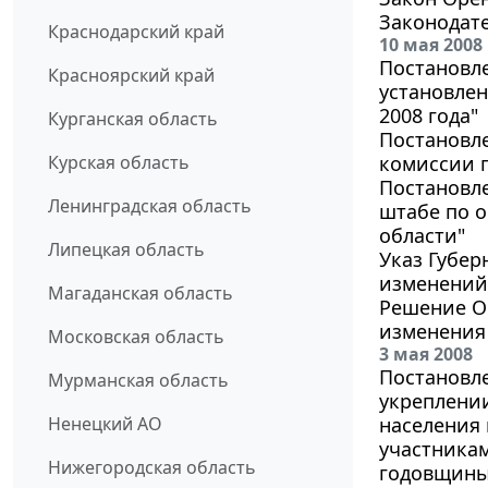
Законодате
Краснодарский край
10 мая 2008
Постановле
Красноярский край
установлен
2008 года"
Курганская область
Постановле
Курская область
комиссии 
Постановле
Ленинградская область
штабе по 
области"
Липецкая область
Указ Губер
изменений 
Магаданская область
Решение Ор
изменения 
Московская область
3 мая 2008
Постановле
Мурманская область
укреплени
Ненецкий АО
населения
участникам
Нижегородская область
годовщины 