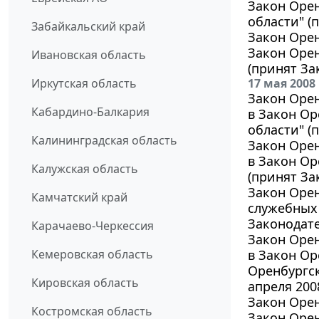
Закон Орен
области" (
Забайкальский край
Закон Орен
Закон Оре
Ивановская область
(принят За
Иркутская область
17 мая 2008
Закон Орен
Кабардино-Балкария
в Закон О
области" (
Калининградская область
Закон Орен
в Закон Ор
Калужская область
(принят За
Закон Орен
Камчатский край
служебных 
Законодате
Карачаево-Черкессия
Закон Орен
Кемеровская область
в Закон Ор
Оренбургс
Кировская область
апреля 2008
Закон Орен
Костромская область
Закон Орен