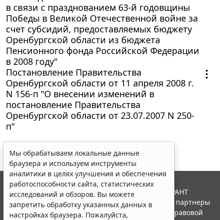
в связи с празднованием 63-й годовщины
Победы в Великой Отечественной войне за
счет субсидий, предоставляемых бюджету
Оренбургской области из бюджета
Пенсионного фонда Российской Федерации
в 2008 году"
Постановление Правительства
Оренбургской области от 11 апреля 2008 г.
N 156-п "О внесении изменений в
постановление Правительства
Оренбургской области от 23.07.2007 N 250-
п"
Мы обрабатываем локальные данные
браузера и используем инструменты
аналитики в целях улучшения и обеспечения
работоспособности сайта, статистических
© ООО "НПП "ГАРАНТ-СЕРВИС", 2026. Система ГАРАНТ
исследований и обзоров. Вы можете
выпускается с 1990 года. Компания "Гарант" и ее партнеры
запретить обработку указанных данных в
являются участниками Российской ассоциации правовой
настройках браузера. Пожалуйста,