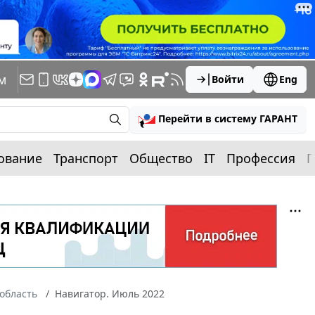
м
Войти
Eng
Перейти в систему ГАРАНТ
ование
Транспорт
Общество
IT
Профессия
П
область
Навигатор. Июль 2022