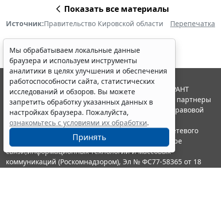
Показать все материалы
Источник:
Правительство Кировской области
Перепечатка
Мы обрабатываем локальные данные
браузера и используем инструменты
аналитики в целях улучшения и обеспечения
работоспособности сайта, статистических
© ООО "НПП "ГАРАНТ-СЕРВИС", 2026. Система ГАРАНТ
исследований и обзоров. Вы можете
выпускается с 1990 года. Компания "Гарант" и ее партнеры
запретить обработку указанных данных в
являются участниками Российской ассоциации правовой
настройках браузера. Пожалуйста,
информации ГАРАНТ.
ознакомьтесь с условиями их обработки
.
Портал ГАРАНТ.РУ зарегистрирован в качестве сетевого
Принять
издания Федеральной службой по надзору в сфере
связи,информационных технологий и массовых
коммуникаций (Роскомнадзором), Эл № ФС77-58365 от 18
июня 2014 года.
16+
Контакты
8-800-200-88-88