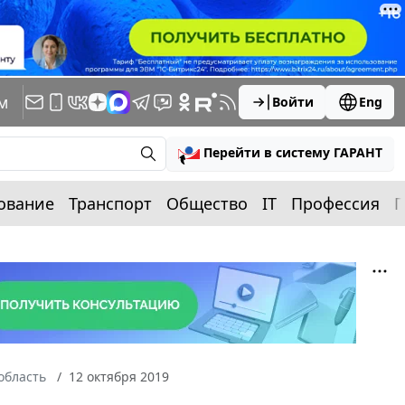
м
Войти
Eng
Перейти в систему ГАРАНТ
ование
Транспорт
Общество
IT
Профессия
П
область
12 октября 2019