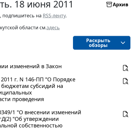
ть. 18 июня 2011
Архив
, подпишитесь на 
RSS-ленту
.
кутской области
см.
здесь
Раскрыть
обзоры
ении изменений в Закон
2011 г. N 146-ПП "О Порядке
м бюджетам субсидий на
ниципальных
асти проведения
30349/1 "О внесении изменений
гД(2) "Об утверждении
альной собственностью