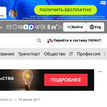
м
Войти
Eng
Перейти в систему ГАРАНТ
ование
Транспорт
Общество
IT
Профессия
П
область
18 июня 2011