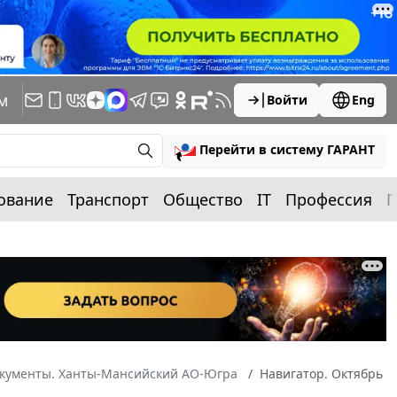
м
Войти
Eng
Перейти в систему ГАРАНТ
ование
Транспорт
Общество
IT
Профессия
П
окументы. Ханты-Мансийский АО-Югра
Навигатор. Октябрь