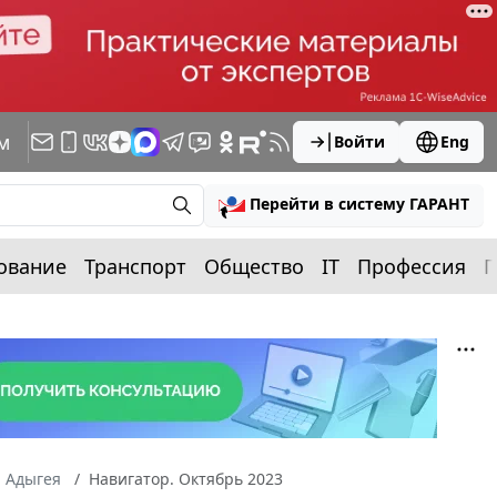
м
Войти
Eng
Перейти в систему ГАРАНТ
ование
Транспорт
Общество
IT
Профессия
П
а Адыгея
Навигатор. Октябрь 2023