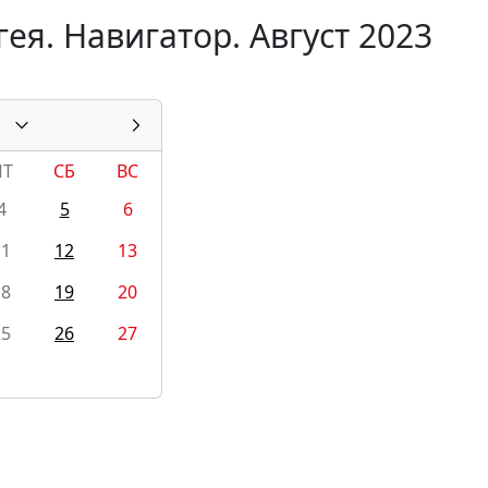
ея. Навигатор. Август 2023
ПТ
СБ
ВС
4
5
6
11
12
13
18
19
20
25
26
27