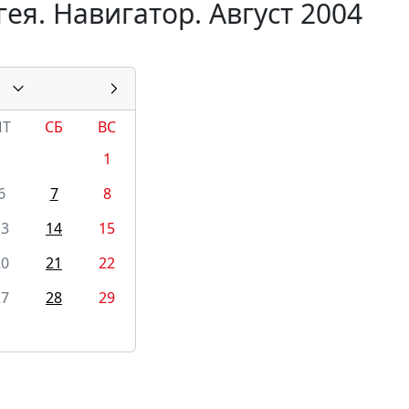
ея. Навигатор. Август 2004
ПТ
СБ
ВС
1
6
7
8
13
14
15
20
21
22
27
28
29