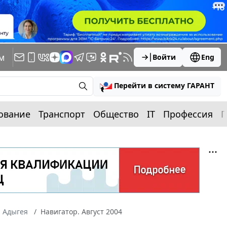
м
Войти
Eng
Перейти в систему ГАРАНТ
ование
Транспорт
Общество
IT
Профессия
П
а Адыгея
Навигатор. Август 2004