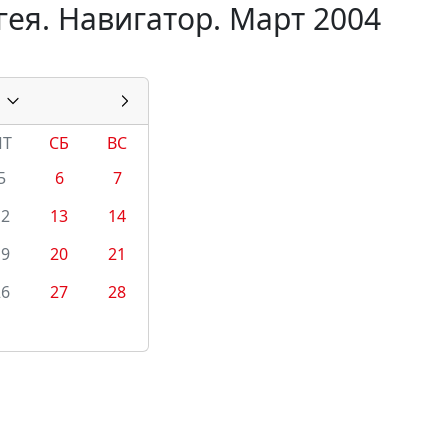
ея. Навигатор. Март 2004
ПТ
СБ
ВС
5
6
7
12
13
14
19
20
21
26
27
28