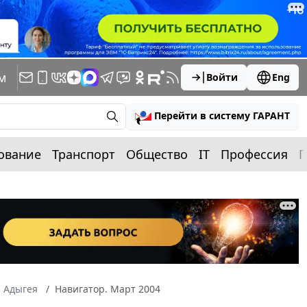
м
Войти
Eng
Перейти в систему ГАРАНТ
ование
Транспорт
Общество
IT
Профессия
П
а Адыгея
Навигатор. Март 2004