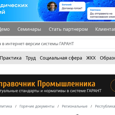
Демо
Семинары
Стать партнером
Клиента
Практика
Труд
Социальная сфера
ЖКХ
Образ
алитика
Горячие документы
Региональные
Республик