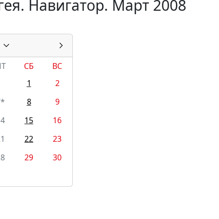
ея. Навигатор. Март 2008
ПТ
СБ
ВС
1
2
7*
8
9
14
15
16
21
22
23
28
29
30