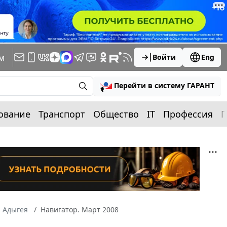
м
Войти
Eng
Перейти в систему ГАРАНТ
ование
Транспорт
Общество
IT
Профессия
П
а Адыгея
Навигатор. Март 2008