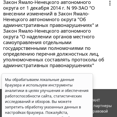
Закон Ямало-Ненецкого автономного
округа от 1 декабря 2014 г. N 99-ЗАО "О
внесении изменений в Закон Ямало-
Ненецкого автономного округа "Об
административных правонарушениях" и
Закон Ямало-Ненецкого автономного
округа "О наделении органов местного
самоуправления отдельными
государственными полномочиями по
определению перечня должностных лиц,
уполномоченных составлять протоколы об
административных правонарушениях"
Мы обрабатываем локальные данные
браузера и используем инструменты
аналитики в целях улучшения и обеспечения
работоспособности сайта, статистических
© ООО "НПП "ГАРАНТ-СЕРВИС", 2026. Система ГАРАНТ
исследований и обзоров. Вы можете
выпускается с 1990 года. Компания "Гарант" и ее партнеры
запретить обработку указанных данных в
являются участниками Российской ассоциации правовой
настройках браузера. Пожалуйста,
информации ГАРАНТ.