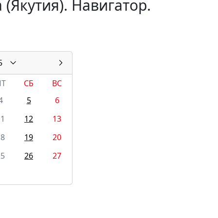
(Якутия). Навигатор.
5
ПТ
СБ
ВС
4
5
6
11
12
13
18
19
20
25
26
27