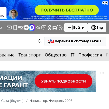
м
Войти
Eng
Перейти в систему ГАРАНТ
ование
Транспорт
Общество
IT
Профессия
П
 Саха (Якутия)
Навигатор. Февраль 2005