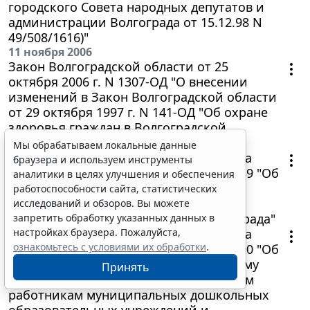
городского Совета народных депутатов и
администрации Волгограда от 15.12.98 N
49/508/1616)"
11 ноября 2006
Закон Волгоградской области от 25
октября 2006 г. N 1307-ОД "О внесении
изменений в Закон Волгоградской области
от 29 октября 1997 г. N 141-ОД "Об охране
здоровья граждан в Волгоградской
области"
Мы обрабатываем локальные данные
Постановление Администрации города
браузера и используем инструменты
Волгограда от 23 октября 2006 г. N 2789 "Об
аналитики в целях улучшения и обеспечения
установлении надтарифного фонда
работоспособности сайта, статистических
муниципальных дошкольных
исследований и обзоров. Вы можете
образовательных учреждений Волгограда"
запретить обработку указанных данных в
Постановление Администрации города
настройках браузера. Пожалуйста,
ознакомьтесь с условиями их обработки
.
Волгограда от 23 октября 2006 г. N 2790 "Об
установлении надбавки к должностному
Принять
окладу (тарифной ставке) медицинским
работникам муниципальных дошкольных
образовательных учреждений и