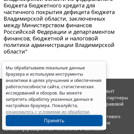
бюджета бюджетного кредита для
частичного покрытия дефицита бюджета
Владимирской области, заключенных
между Министерством финансов
Российской Федерации и департаментом
финансов, бюджетной и налоговой
политики администрации Владимирской
области"
Мы обрабатываем локальные данные
браузера и используем инструменты
аналитики в целях улучшения и обеспечения
работоспособности сайта, статистических
© ООО "НПП "ГАРАНТ-СЕРВИС", 2026. Система ГАРАНТ
исследований и обзоров. Вы можете
выпускается с 1990 года. Компания "Гарант" и ее партнеры
запретить обработку указанных данных в
являются участниками Российской ассоциации правовой
настройках браузера. Пожалуйста,
информации ГАРАНТ.
ознакомьтесь с условиями их обработки
.
Портал ГАРАНТ.РУ зарегистрирован в качестве сетевого
Принять
издания Федеральной службой по надзору в сфере
связи,информационных технологий и массовых