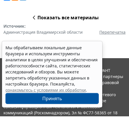
Показать все материалы
Источник:
Администрация Владимирской области
Перепечатка
Мы обрабатываем локальные данные
браузера и используем инструменты
аналитики в целях улучшения и обеспечения
работоспособности сайта, статистических
© ООО "НПП "ГАРАНТ-СЕРВИС", 2026. Система ГАРАНТ
исследований и обзоров. Вы можете
выпускается с 1990 года. Компания "Гарант" и ее партнеры
запретить обработку указанных данных в
являются участниками Российской ассоциации правовой
настройках браузера. Пожалуйста,
информации ГАРАНТ.
ознакомьтесь с условиями их обработки
.
Портал ГАРАНТ.РУ зарегистрирован в качестве сетевого
Принять
издания Федеральной службой по надзору в сфере
связи,информационных технологий и массовых
коммуникаций (Роскомнадзором), Эл № ФС77-58365 от 18
июня 2014 года.
16+