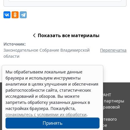
Показать все материалы
Источник:
Законодательное Собрание Владимирской
Перепечатка
области
Мы обрабатываем локальные данные
браузера и используем инструменты
аналитики в целях улучшения и обеспечения
работоспособности сайта, статистических
© ООО "НПП "ГАРАНТ-СЕРВИС", 2026. Система ГАРАНТ
исследований и обзоров. Вы можете
выпускается с 1990 года. Компания "Гарант" и ее партнеры
запретить обработку указанных данных в
являются участниками Российской ассоциации правовой
настройках браузера. Пожалуйста,
информации ГАРАНТ.
ознакомьтесь с условиями их обработки
.
Портал ГАРАНТ.РУ зарегистрирован в качестве сетевого
Принять
издания Федеральной службой по надзору в сфере