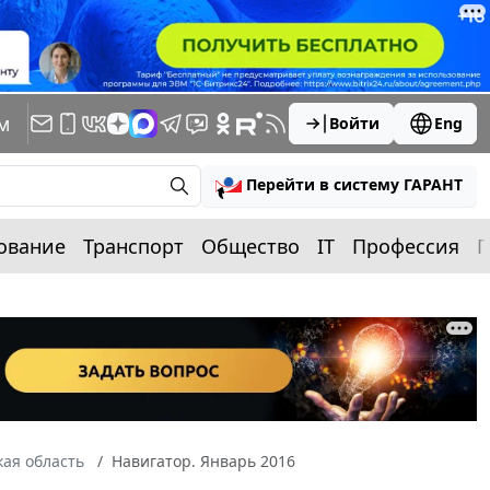
м
Войти
Eng
Перейти в систему ГАРАНТ
ование
Транспорт
Общество
IT
Профессия
П
ая область
Навигатор. Январь 2016