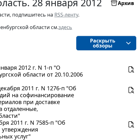
ласть. 28 января 2012
Архив
асти, подпишитесь на 
RSS-ленту
.
енбургской области 
см.
здесь
Раскрыть
обзоры
варя 2012 г. N 1-п "О
ргской области от 20.10.2006
кабря 2011 г. N 1276-п "Об
идий на софинансирование
риалов при доставке
в отдаленные,
бласти"
я 2011 г. N 7585-п "Об
и утверждения
ных услуг"