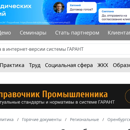
Демо
Семинары
Стать партнером
Клиента
Практика
Труд
Социальная сфера
ЖКХ
Образ
алитика
Горячие документы
Региональные
Оренбургск