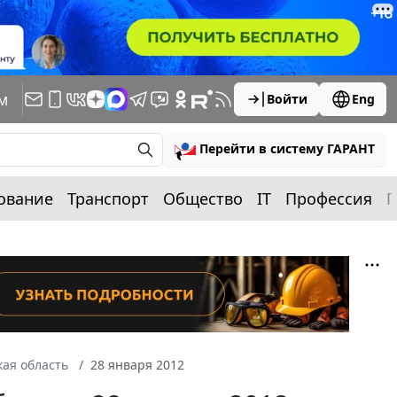
м
Войти
Eng
Перейти в систему ГАРАНТ
ование
Транспорт
Общество
IT
Профессия
П
ая область
28 января 2012