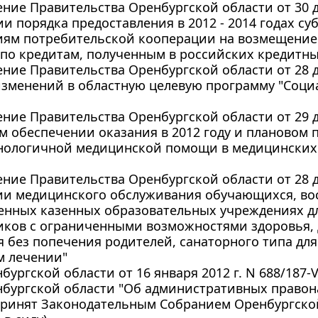
ние Правительства Оренбургской области от 30 де
и порядка предоставления в 2012 - 2014 годах с
ям потребительской кооперации на возмещение ч
по кредитам, полученным в российских кредитны
ние Правительства Оренбургской области от 28 де
зменений в областную целевую программу "Социа
ние Правительства Оренбургской области от 29 де
 обеспечении оказания в 2012 году и плановом п
нологичной медицинской помощи в медицинских
ние Правительства Оренбургской области от 28 де
ии медицинского обслуживания обучающихся, во
венных казенных образовательных учреждениях д
ков с ограниченными возможностями здоровья, д
 без попечения родителей, санаторного типа дл
м лечении"
бургской области от 16 января 2012 г. N 688/187
нбургской области "Об административных право
принят Законодательным Собранием Оренбургской 