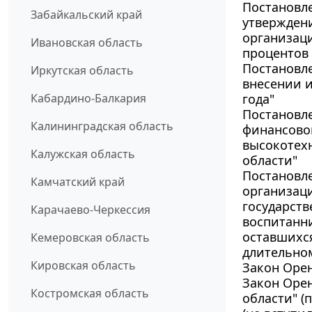
Постановле
Забайкальский край
утверждени
организаци
Ивановская область
процентов 
Постановле
Иркутская область
внесении и
Кабардино-Балкария
года"
Постановле
Калининградская область
финансовом
высокотех
Калужская область
области"
Постановле
Камчатский край
организац
государст
Карачаево-Черкессия
воспитанни
оставшихся
Кемеровская область
длительно
Кировская область
Закон Орен
Закон Оре
Костромская область
области" (