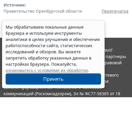
Источник:
Правительство Оренбургской области
Перепечатка
Мы обрабатываем локальные данные
браузера и используем инструменты
аналитики в целях улучшения и обеспечения
работоспособности сайта, статистических
© ООО "НПП "ГАРАНТ-СЕРВИС", 2026. Система ГАРАНТ
исследований и обзоров. Вы можете
выпускается с 1990 года. Компания "Гарант" и ее партнеры
запретить обработку указанных данных в
являются участниками Российской ассоциации правовой
настройках браузера. Пожалуйста,
информации ГАРАНТ.
ознакомьтесь с условиями их обработки
.
Портал ГАРАНТ.РУ зарегистрирован в качестве сетевого
Принять
издания Федеральной службой по надзору в сфере
связи,информационных технологий и массовых
коммуникаций (Роскомнадзором), Эл № ФС77-58365 от 18
июня 2014 года.
16+
Контакты
8-800-200-88-88