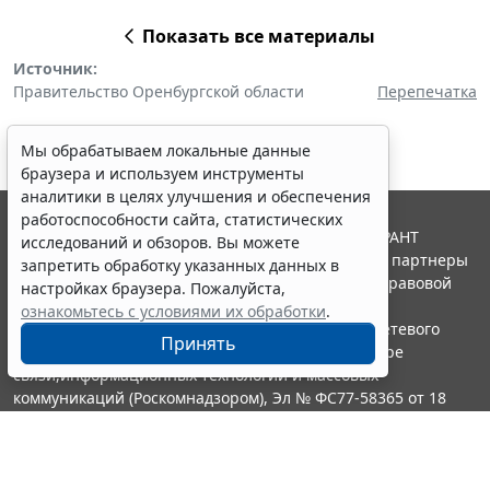
Показать все материалы
Источник:
Правительство Оренбургской области
Перепечатка
Мы обрабатываем локальные данные
браузера и используем инструменты
аналитики в целях улучшения и обеспечения
работоспособности сайта, статистических
© ООО "НПП "ГАРАНТ-СЕРВИС", 2026. Система ГАРАНТ
исследований и обзоров. Вы можете
выпускается с 1990 года. Компания "Гарант" и ее партнеры
запретить обработку указанных данных в
являются участниками Российской ассоциации правовой
настройках браузера. Пожалуйста,
информации ГАРАНТ.
ознакомьтесь с условиями их обработки
.
Портал ГАРАНТ.РУ зарегистрирован в качестве сетевого
Принять
издания Федеральной службой по надзору в сфере
связи,информационных технологий и массовых
коммуникаций (Роскомнадзором), Эл № ФС77-58365 от 18
июня 2014 года.
16+