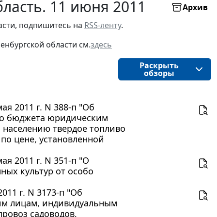
ласть. 11 июня 2011
Архив
асти, подпишитесь на 
RSS-ленту
.
енбургской области 
см.
здесь
Раскрыть
обзоры
я 2011 г. N 388-п "Об
го бюджета юридическим
 населению твердое топливо
 по цене, установленной
я 2011 г. N 351-п "О
ных культур от особо
11 г. N 3173-п "Об
им лицам, индивидуальным
ровоз садоводов,