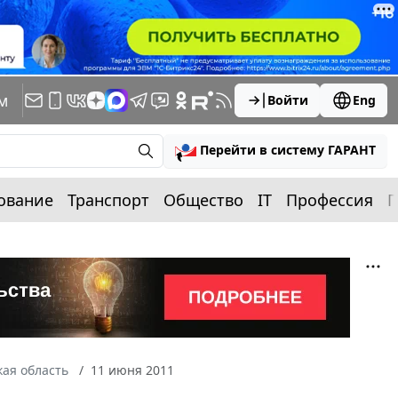
м
Войти
Eng
Перейти в систему ГАРАНТ
ование
Транспорт
Общество
IT
Профессия
П
ая область
11 июня 2011