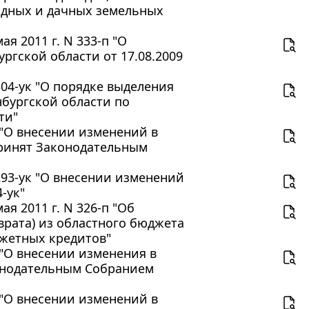
родных и дачных земельных
я 2011 г. N 333-п "О
ргской области от 17.08.2009
304-ук "О порядке выделения
бургской области по
ти"
З "О внесении изменений в
принят Законодательным
 293-ук "О внесении изменений
-ук"
я 2011 г. N 326-п "Об
врата) из областного бюджета
жетных кредитов"
З "О внесении изменения в
конодательным Собранием
З "О внесении изменений в