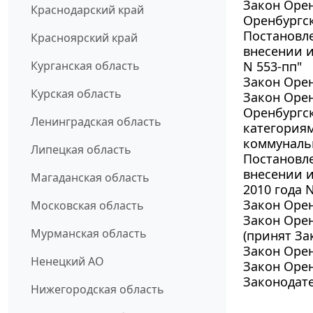
Закон Орен
Краснодарский край
Оренбургск
Постановле
Красноярский край
внесении и
Курганская область
N 553-пп"
Закон Орен
Курская область
Закон Орен
Оренбургс
Ленинградская область
категория
коммунальн
Липецкая область
Постановле
внесении и
Магаданская область
2010 года N
Закон Орен
Московская область
Закон Орен
Мурманская область
(принят За
Закон Орен
Ненецкий АО
Закон Орен
Законодате
Нижегородская область