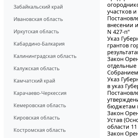
огороднико
Забайкальский край
участков и
Постановле
Ивановская область
внесении и
Иркутская область
N 427-п"
Указ Губер
Кабардино-Балкария
грантов г
результата
Калининградская область
Закон Орен
отдельные
Калужская область
Собранием 
Указ Губер
Камчатский край
в указ Губ
Постановле
Карачаево-Черкессия
утверждени
Кемеровская область
бюджетам 
Закон Орен
Кировская область
Устав (Осн
области 11 
Костромская область
Закон Орен