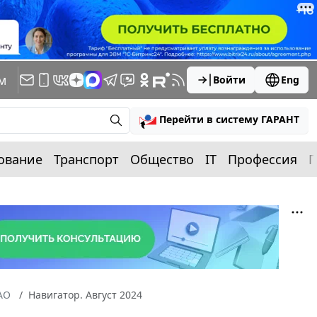
м
Войти
Eng
Перейти в систему ГАРАНТ
ование
Транспорт
Общество
IT
Профессия
П
АО
Навигатор. Август 2024