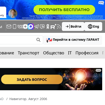
м
Войти
Eng
Перейти в систему ГАРАНТ
ование
Транспорт
Общество
IT
Профессия
П
АО
Навигатор. Август 2006