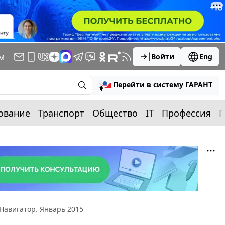
м
Войти
Eng
Перейти в систему ГАРАНТ
ование
Транспорт
Общество
IT
Профессия
П
Навигатор. Январь 2015