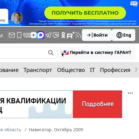
м
Войти
Eng
Перейти в систему ГАРАНТ
ование
Транспорт
Общество
IT
Профессия
П
я область
Навигатор. Октябрь 2009