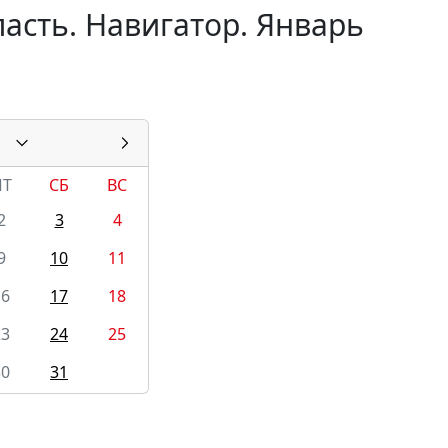
асть. Навигатор. Январь
ПТ
СБ
ВС
2
3
4
9
10
11
16
17
18
23
24
25
30
31