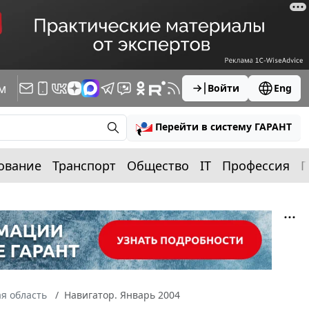
м
Войти
Eng
Перейти в систему ГАРАНТ
ование
Транспорт
Общество
IT
Профессия
П
я область
Навигатор. Январь 2004