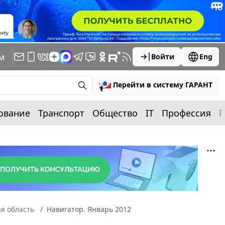
м
Войти
Eng
Перейти в систему ГАРАНТ
ование
Транспорт
Общество
IT
Профессия
П
я область
Навигатор. Январь 2012