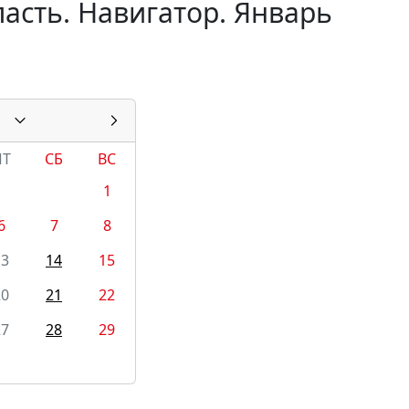
асть. Навигатор. Январь
ПТ
СБ
ВС
1
6
7
8
13
14
15
20
21
22
27
28
29