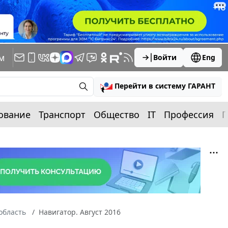
м
Войти
Eng
Перейти в систему ГАРАНТ
ование
Транспорт
Общество
IT
Профессия
П
область
Навигатор. Август 2016