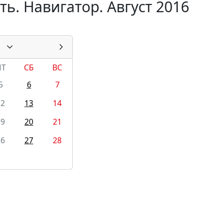
ь. Навигатор. Август 2016
ПТ
СБ
ВС
5
6
7
12
13
14
19
20
21
26
27
28