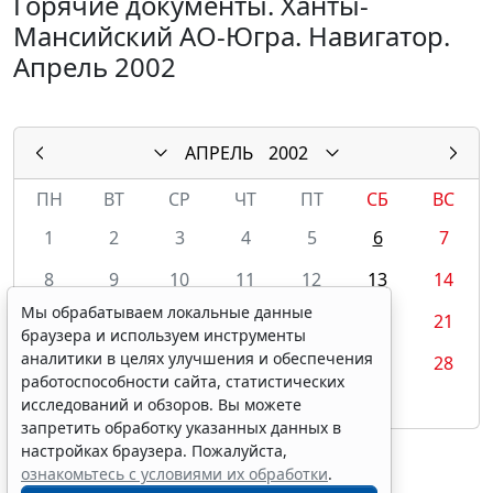
Горячие документы. Ханты-
Мансийский АО-Югра. Навигатор.
Апрель 2002
АПРЕЛЬ
2002
ПН
ВТ
СР
ЧТ
ПТ
СБ
ВС
1
2
3
4
5
6
7
8
9
10
11
12
13
14
Мы обрабатываем локальные данные
15
16
17
18
19
20
21
браузера и используем инструменты
аналитики в целях улучшения и обеспечения
22
23
24
25
26
27
28
работоспособности сайта, статистических
29
30
исследований и обзоров. Вы можете
запретить обработку указанных данных в
настройках браузера. Пожалуйста,
ознакомьтесь с условиями их обработки
.