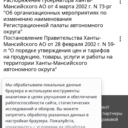
Мансийского АО от 4 марта 2002 г. N 73-рг
"Об организационных мероприятиях по
изменению наименования
Регистрационной палаты автономного
округа"
Постановление Правительства Ханты-
Мансийского АО от 28 февраля 2002 г. N 59-
п "О порядке утверждения цен и тарифов
на продукцию, товары, услуги и работы на
территории Ханты-Мансийского
автономного округа"
Мы обрабатываем локальные данные
браузера и используем инструменты
аналитики в целях улучшения и обеспечения
работоспособности сайта, статистических
© ООО "НПП "ГАРАНТ-СЕРВИС", 2026. Система ГАРАНТ
исследований и обзоров. Вы можете
выпускается с 1990 года. Компания "Гарант" и ее партнеры
запретить обработку указанных данных в
являются участниками Российской ассоциации правовой
настройках браузера. Пожалуйста,
информации ГАРАНТ.
ознакомьтесь с условиями их обработки
.