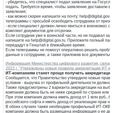
- убедитесь, что специалист подал заявление на Госуслу
подать. Требуется время, чтобы заявление доставили в 
заявления;
- как можно скорее напишите на почту: help@digital.gov
телеграммы с просьбой освободить сотрудника от призыв
- если специалист должен лично явиться в военкомат, с
комплект документов для отсрочки.
Если сотрудник уже в воинской части, но не подавал зая
напишите на help@digital.gov.ru. Приложите полный пак
передадут в Генштаб в ближайшее время.
Если телеграммы не помогут оперативно решить проблему
данные о сотруднике, а также приложив все документы.
Информация Министерства цифрового развития, связи и
2022 г. "Утверждены новые правила аккредитации ИТ-к
ИТ-компаниям станет проще получить аккредитаци
Сообщается, что Правительство утвердило новые прави
условие - выручка от профильной деятельности должна
Также предусмотрены 2 варианта аккредитации на выбо
компании должна быть не ниже средней по стране или ре
При этом компания должна иметь доход от 1 млн руб., 
российского софта и иметь доход от реализации прав на 
В обоих случаях также необходим профильный ИТ-ОКВЭД 
компании должна быть размещена информация о ее дея