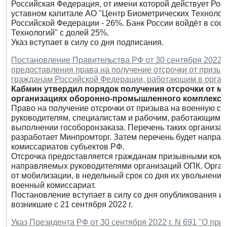
Российская Федерация, от имени которой действует Рос
уставном капитале АО "Центр Биометрических Технолог
Российской Федерации - 26%. Банк России войдёт в сос
Технологий" с долей 25%.
Указ вступает в силу со дня подписания.
Постановление Правительства РФ от 30 сентября 2022 г
предоставления права на получение отсрочки от призы
гражданам Российской Федерации, работающим в орга
Кабмин утвердил порядок получения отсрочки от 
организациях оборонно-промышленного комплекса
Право на получение отсрочки от призыва на военную с
руководителям, специалистам и рабочим, работающим в
выполнении гособоронзаказа. Перечень таких организац
разработает Минпромторг. Затем перечень будет напра
комиссариатов субъектов РФ.
Отсрочка предоставляется гражданам призывными коми
направляемых руководителями организаций ОПК. Органи
от мобилизации, в недельный срок со дня их увольнени
военный комиссариат.
Постановление вступает в силу со дня опубликования и
возникшие с 21 сентября 2022 г.
Указ Президента РФ от 30 сентября 2022 г. N 691 "О приз