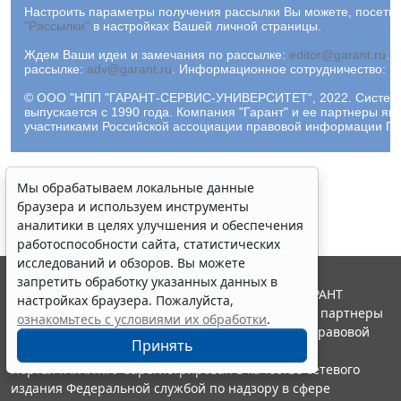
Настроить параметры получения рассылки Вы можете, посетив
"Рассылки"
в настройках Вашей личной страницы.
Ждем Ваши идеи и замечания по рассылке:
editor@garant.ru
.
Р
рассылке:
adv@garant.ru
.
Информационное сотрудничество:
p
© ООО "НПП "ГАРАНТ-СЕРВИС-УНИВЕРСИТЕТ", 2022. Систем
выпускается с 1990 года. Компания "Гарант" и ее партнеры яв
участниками Российской ассоциации правовой информации ГА
Мы обрабатываем локальные данные
браузера и используем инструменты
аналитики в целях улучшения и обеспечения
работоспособности сайта, статистических
исследований и обзоров. Вы можете
запретить обработку указанных данных в
© ООО "НПП "ГАРАНТ-СЕРВИС", 2026. Система ГАРАНТ
настройках браузера. Пожалуйста,
выпускается с 1990 года. Компания "Гарант" и ее партнеры
ознакомьтесь с условиями их обработки
.
являются участниками Российской ассоциации правовой
Принять
информации ГАРАНТ.
Портал ГАРАНТ.РУ зарегистрирован в качестве сетевого
издания Федеральной службой по надзору в сфере