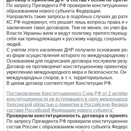
По запросу Президента РФ проверили конституционность
образованием нового субъекта Федерации.
Направлять такие запросы в подобных случаях до ратиф
КС РФ подчеркнул, что решает лишь вопросы права и н
заключения таких договоров. Тем не менее, он учел фак
Власти Украины вели и ведут политику, препятствующу
себя как принадлежащих к русскому народу, сохранять с
людей.
С учетом этого население ДНР получило основание реа
из форм осуществления которого по международному пра
Основанием для подписания договора послужили резул
Договор не противоречит конституционному ориентиру 
укреплению международного мира и безопасности. Он н
международных споров, в т. ч. территориальных.
В целом договор соответствует Конституции РФ.
Постановление Конституционного Суда РФ от 2 октября 2
конституционности не вступившего в силу международн
Херсонской областью о принятии в Российскую Федерац
составе Российской Федерации нового субъекта"
Проверили конституционность договора о принятии
По запросу Президента РФ проверили конституционност
состав России с образованием нового субъекта Федерац