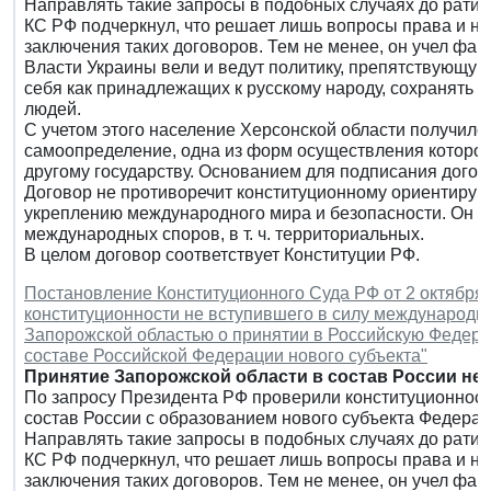
Направлять такие запросы в подобных случаях до ратиф
КС РФ подчеркнул, что решает лишь вопросы права и н
заключения таких договоров. Тем не менее, он учел фак
Власти Украины вели и ведут политику, препятствующу
себя как принадлежащих к русскому народу, сохранять с
людей.
С учетом этого население Херсонской области получило
самоопределение, одна из форм осуществления которог
другому государству. Основанием для подписания дого
Договор не противоречит конституционному ориентиру 
укреплению международного мира и безопасности. Он н
международных споров, в т. ч. территориальных.
В целом договор соответствует Конституции РФ.
Постановление Конституционного Суда РФ от 2 октября 2
конституционности не вступившего в силу международн
Запорожской областью о принятии в Российскую Федера
составе Российской Федерации нового субъекта"
Принятие Запорожской области в состав России не
По запросу Президента РФ проверили конституционност
состав России с образованием нового субъекта Федерац
Направлять такие запросы в подобных случаях до ратиф
КС РФ подчеркнул, что решает лишь вопросы права и н
заключения таких договоров. Тем не менее, он учел фак