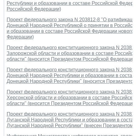
Республики и образовании в составе Российской Федера
Российской Федерации)
Проект федерального закона N 203812-8 "О ратификаци
Донецкой Народной Республикой о принятии в Российс
и образовании в составе Российской Федерации нового 
Федерации)
Проект федерального конституционного закона N 20381
Запорожской области и образовании в составе Российск
области" (вносится Президентом Российской Федерации
Проект федерального конституционного закона N 20381
Донецкой Народной Республики и образовании в составе
Донецкой Народной Республики" (вносится Президенто
Проект федерального конституционного закона N 20381
Херсонской области и образовании в составе Российско
области" (вносится Президентом Российской Федерации
Проект федерального конституционного закона N 20381
Луганской Народной Республики и образовании в состав
Луганской Народной Республики" (внесен Президентом 