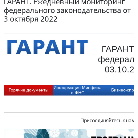
ГАРАНТ. Ежедневный мониторинг
федерального законодательства от
3 октября 2022
Пи
ГАРАНТ.
федераль
03.10.2
Информация Минфина
Горячие документы
Бизнес-спра
и ФНС
Присоединяйтесь к нам 