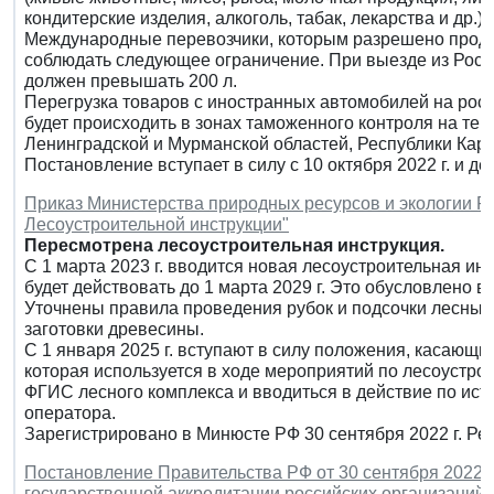
кондитерские изделия, алкоголь, табак, лекарства и др.).
Международные перевозчики, которым разрешено продо
соблюдать следующее ограничение. При выезде из Росс
должен превышать 200 л.
Перегрузка товаров с иностранных автомобилей на росс
будет происходить в зонах таможенного контроля на тер
Ленинградской и Мурманской областей, Республики Каре
Постановление вступает в силу с 10 октября 2022 г. и дей
Приказ Министерства природных ресурсов и экологии РФ 
Лесоустроительной инструкции"
Пересмотрена лесоустроительная инструкция.
С 1 марта 2023 г. вводится новая лесоустроительная инс
будет действовать до 1 марта 2029 г. Это обусловлено 
Уточнены правила проведения рубок и подсочки лесных 
заготовки древесины.
С 1 января 2025 г. вступают в силу положения, касаю
которая используется в ходе мероприятий по лесоустро
ФГИС лесного комплекса и вводиться в действие по ист
оператора.
Зарегистрировано в Минюсте РФ 30 сентября 2022 г. Р
Постановление Правительства РФ от 30 сентября 2022 г
государственной аккредитации российских организаций,