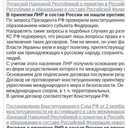
Луганской Народной Республикой о принятии в Россий
Республики и образовании в составе Российской Федера
В принятии ЛНР в состав России не нашли противо
По запросу Президента РФ проверили конституционность
образованием нового субъекта Федерации.
Направлять такие запросы в подобных случаях до ратиф
КС РФ подчеркнул, что решает лишь вопросы права и н
заключения таких договоров. Тем не менее, он учел фак
Власти Украины вели и ведут политику, препятствующу
себя как принадлежащих к русскому народу, сохранять с
людей.
С учетом этого население ЛНР получило основание реа
из форм осуществления которого по международному пра
Основанием для подписания договора послужили резул
Договор не противоречит конституционному ориентиру 
укреплению международного мира и безопасности. Он н
международных споров, в т. ч. территориальных.
В целом договор соответствует Конституции РФ.
Постановление Конституционного Суда РФ от 2 октября 2
конституционности не вступившего в силу международн
Донецкой Народной Республикой о принятии в Российс
и образовании в составе Российской Федерации нового 
Договор о принятии ДНР в состав России не проти