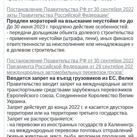
Постановление Правительства РФ от 30 сентября 2022 г
акты Правительства Российской Федерации"
Продлен мораторий на взыскание неустойки по дог
До 30 июня 2023 г. продлено действие особенностей:
- передачи дольщикам объекта долевого строительства;
- применения неустойки (штрафа, пени), иных финансовы
ответственности за неисполнение или ненадлежащее ис
в долевом строительстве.
Постановление Правительства РФ от 30 сентября 2022 г.
Президента Российской Федерации от 29 сентября 2022 
международных автомобильных перевозок грузов"
Вводится запрет на въезд грузовиков из ЕС, Велик
Правительство вводит запрет на международные автопе
транспортными средствами зарубежных перевозчиков из
Европейского союза, Соединенное Королевство Велико
Украина.
Запрет действует до конца 2022 г. и касается двусторонн
территории или на территорию третьего государства.
Запрет не распространяется:
- на перевозки из иностранных государств в Калинингра
- на международные перевозки почтовых отправлений и
(живые животные, мясо, рыба, молочная продукция, яйца