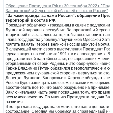
Обращение Президента РФ от 30 сентября 2022 г. "Подп
Запорожской и Херсонской областей в состав России"
"За нами правда, за нами Россия": обращение През
территорий в состав РФ
.
Президент обратился к гражданам в связи с подписание
Луганской народных республик, Запорожской и Херсонс
территорий высказались за то, чтобы восстановить наше
Глава государства упомянул "мучеников Одесской Хатын
почтить память "героев великой России минутой молчани
В следующей части своего выступления Президент Росс
сделав акцент на событиях 1991 г. и их последствиях. В 
представителей партийных элит, не спросивших мнения 
оторванными от своей Родины, и это обернулось нацио
Также Владимир Путин обратился к геополитическим со
предложением к украинской стороне - вернуться за стол
Донецке, Луганске, Запорожье и Херсоне обсуждать не бу
Россия будет защищать свою землю всеми имеющимися 
восстановить все то, что было разрушено на принимаем
Заключительная часть речи посвящена тому, что правящ
всему человечеству. По мнению Президента, задача За
развития.
В конце глава государства отметил, что наши ценности 
сострадание. Сегодня мы боремся за справедливый и св