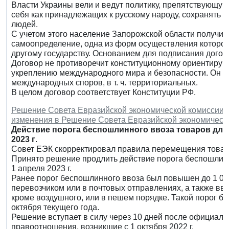
Власти Украины вели и ведут политику, препятствующу
себя как принадлежащих к русскому народу, сохранять с
людей.
С учетом этого население Запорожской области получил
самоопределение, одна из форм осуществления которог
другому государству. Основанием для подписания дого
Договор не противоречит конституционному ориентиру 
укреплению международного мира и безопасности. Он н
международных споров, в т. ч. территориальных.
В целом договор соответствует Конституции РФ.
Решение Совета Евразийской экономической комиссии от
изменения в Решение Совета Евразийской экономической
Действие порога беспошлинного ввоза товаров для 
2023 г
.
Совет ЕЭК скорректировал правила перемещения товаро
Принято решение продлить действие порога беспошлинн
1 апреля 2023 г.
Ранее порог беспошлинного ввоза был повышен до 1 00
перевозчиком или в почтовых отправлениях, а также вв
кроме воздушного, или в пешем порядке. Такой порог б
октября текущего года.
Решение вступает в силу через 10 дней после официаль
правоотношения, возникшие с 1 октября 2022 г.