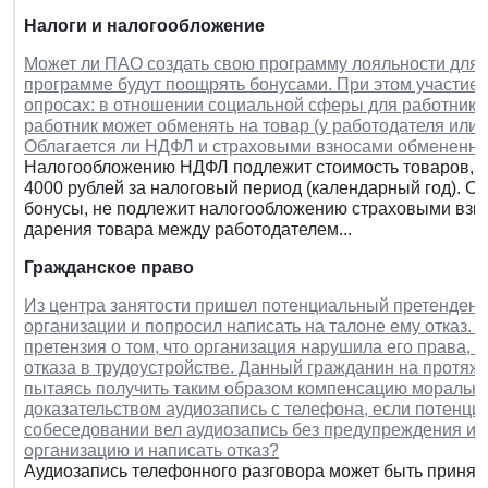
Налоги и налогообложение
Может ли ПАО создать свою программу лояльности для р
программе будут поощрять бонусами. При этом участие 
опросах: в отношении социальной сферы для работников,
работник может обменять на товар (у работодателя или 
Облагается ли НДФЛ и страховыми взносами обмененны
Налогообложению НДФЛ подлежит стоимость товаров, 
4000 рублей за налоговый период (календарный год). С
бонусы, не подлежит налогообложению страховыми взн
дарения товара между работодателем...
Гражданское право
Из центра занятости пришел потенциальный претендент н
организации и попросил написать на талоне ему отказ. 
претензия о том, что организация нарушила его права, и
отказа в трудоустройстве. Данный гражданин на протяже
пытаясь получить таким образом компенсацию моральног
доказательством аудиозапись с телефона, если потенци
собеседовании вел аудиозапись без предупреждения и с
организацию и написать отказ?
Аудиозапись телефонного разговора может быть принята