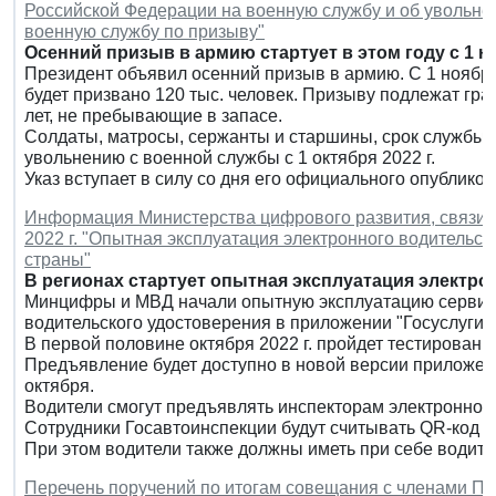
Российской Федерации на военную службу и об увольне
военную службу по призыву"
Осенний призыв в армию стартует в этом году с 1 н
Президент объявил осенний призыв в армию. С 1 ноября 
будет призвано 120 тыс. человек. Призыву подлежат гра
лет, не пребывающие в запасе.
Солдаты, матросы, сержанты и старшины, срок службы п
увольнению с военной службы с 1 октября 2022 г.
Указ вступает в силу со дня его официального опубликов
Информация Министерства цифрового развития, связи и
2022 г. "Опытная эксплуатация электронного водительск
страны"
В регионах стартует опытная эксплуатация электро
Минцифры и МВД начали опытную эксплуатацию сервис
водительского удостоверения в приложении "Госуслуги А
В первой половине октября 2022 г. пройдет тестирова
Предъявление будет доступно в новой версии приложени
октября.
Водители смогут предъявлять инспекторам электронное 
Сотрудники Госавтоинспекции будут считывать QR-код 
При этом водители также должны иметь при себе водите
Перечень поручений по итогам совещания с членами Пр