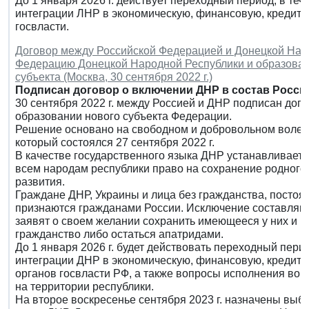
До 1 января 2026 г. действует переходный период, в те
интеграции ЛНР в экономическую, финансовую, кредитн
госвласти.
Договор между Российской Федерацией и Донецкой Наро
Федерацию Донецкой Народной Республики и образован
субъекта (Москва, 30 сентября 2022 г.)
Подписан договор о включении ДНР в состав Росси
30 сентября 2022 г. между Россией и ДНР подписан дого
образовании нового субъекта Федерации.
Решение основано на свободном и добровольном воле
который состоялся 27 сентября 2022 г.
В качестве государственного языка ДНР устанавливается
всем народам республики право на сохранение родного 
развития.
Граждане ДНР, Украины и лица без гражданства, посто
признаются гражданами России. Исключение составляют
заявят о своем желании сохранить имеющееся у них и (
гражданство либо остаться апатридами.
До 1 января 2026 г. будет действовать переходный пери
интеграции ДНР в экономическую, финансовую, кредитн
органов госвласти РФ, а также вопросы исполнения вои
на территории республики.
На второе воскресенье сентября 2023 г. назначены выб