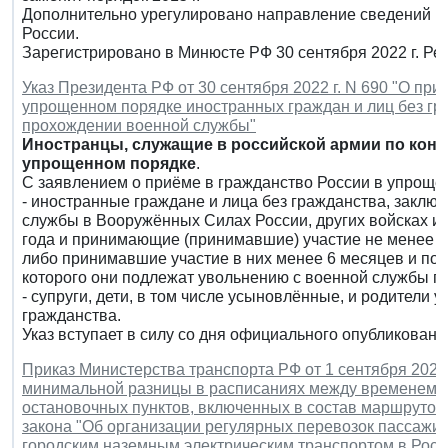
Дополнительно урегулировано направление сведений к
России.
Зарегистрировано в Минюсте РФ 30 сентября 2022 г. Р
Указ Президента РФ от 30 сентября 2022 г. N 690 "О пр
упрощенном порядке иностранных граждан и лиц без гр
прохождении военной службы"
Иностранцы, служащие в российской армии по контр
упрощенном порядке
.
С заявлением о приёме в гражданство России в упрощё
- иностранные граждане и лица без гражданства, заклю
службы в Вооружённых Силах России, других войсках и
года и принимающие (принимавшие) участие не менее 6 
либо принимавшие участие в них менее 6 месяцев и пол
которого они подлежат увольнению с военной службы п
- супруги, дети, в том числе усыновлённые, и родители 
гражданства.
Указ вступает в силу со дня официального опубликовани
Приказ Министерства транспорта РФ от 1 сентября 2022 
минимальной разницы в расписаниях между временем о
остановочных пунктов, включенных в состав маршрутов,
закона "Об организации регулярных перевозок пассажи
городским наземным электрическим транспортом в Росс