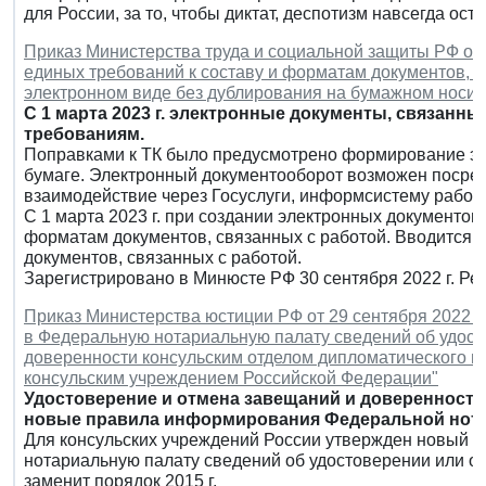
для России, за то, чтобы диктат, деспотизм навсегда ост
Приказ Министерства труда и социальной защиты РФ от 
единых требований к составу и форматам документов, 
электронном виде без дублирования на бумажном носит
С 1 марта 2023 г. электронные документы, связанн
требованиям.
Поправками к ТК было предусмотрено формирование эл
бумаге. Электронный документооборот возможен посред
взаимодействие через Госуслуги, информсистему работ
С 1 марта 2023 г. при создании электронных документо
форматам документов, связанных с работой. Вводится 
документов, связанных с работой.
Зарегистрировано в Минюсте РФ 30 сентября 2022 г. Р
Приказ Министерства юстиции РФ от 29 сентября 2022 г
в Федеральную нотариальную палату сведений об удос
доверенности консульским отделом дипломатического п
консульским учреждением Российской Федерации"
Удостоверение и отмена завещаний и доверенност
новые правила информирования Федеральной нота
Для консульских учреждений России утвержден новый 
нотариальную палату сведений об удостоверении или о
заменит порядок 2015 г.