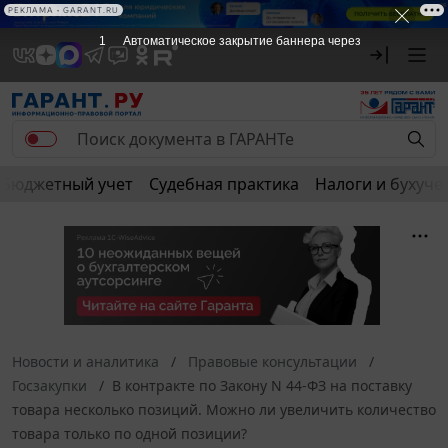
РЕКЛАМА
РЕКЛАМА • GARANT.RU
1
Автоматическое закрытие баннера через
Бюджетный учет
Судебная практика
Налоги и бухуче
Новости и аналитика
Правовые консультации
Госзакупки
В контракте по Закону N 44-ФЗ на поставку
товара несколько позиций. Можно ли увеличить количество
товара только по одной позиции?