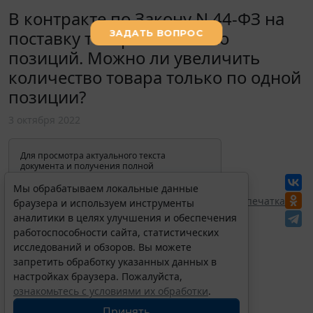
В контракте по Закону N 44-ФЗ на
поставку товара несколько
позиций. Можно ли увеличить
количество товара только по одной
позиции?
3 октября 2022
Для просмотра актуального текста
документа и получения полной
информации о вступлении в силу,
изменениях и порядке применения
Мы обрабатываем локальные данные
документа, воспользуйтесь поиском в
Перепечатка
браузера и используем инструменты
Интернет-версии системы ГАРАНТ:
аналитики в целях улучшения и обеспечения
работоспособности сайта, статистических
исследований и обзоров. Вы можете
запретить обработку указанных данных в
настройках браузера. Пожалуйста,
ознакомьтесь с условиями их обработки
.
Принять